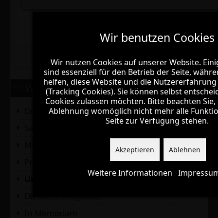
Powered by
Phoca
Maps
Wir benutzen Cookies
Wir benutzen Cookies
Wir nutzen Cookies auf unserer Website. Eini
Wir nutzen Cookies auf unserer Website. Eini
sind essenziell für den Betrieb der Seite, wäh
sind essenziell für den Betrieb der Seite, wäh
helfen, diese Website und die Nutzererfahrung
helfen, diese Website und die Nutzererfahrung
Wichtiges über uns
(Tracking Cookies). Sie können selbst entscheid
(Tracking Cookies). Sie können selbst entscheid
Cookies zulassen möchten. Bitte beachten Sie, 
Cookies zulassen möchten. Bitte beachten Sie, 
Der Vorstand
Ablehnung womöglich nicht mehr alle Funktio
Ablehnung womöglich nicht mehr alle Funktio
Seite zur Verfügung stehen.
Seite zur Verfügung stehen.
Satzung
Musikalische Leitung
Akzeptieren
Akzeptieren
Ablehnen
Ablehnen
Proben
Weitere Informationen
Weitere Informationen
Impressu
Impressu
Unser Proberaum
Die Ehrenmitglieder
In Memoriam