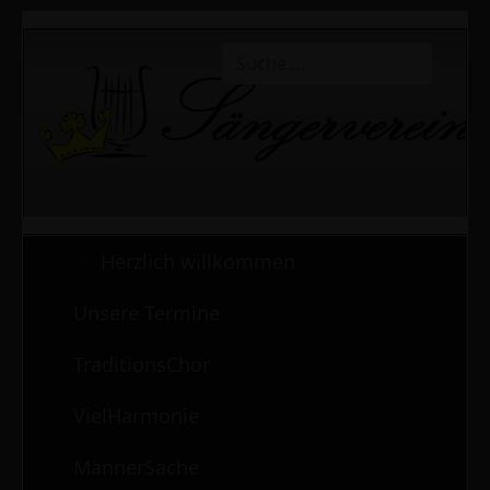
Suchen
Type 2 or more characters for r
Herzlich willkommen
Unsere Termine
TraditionsChor
VielHarmonie
MännerSache