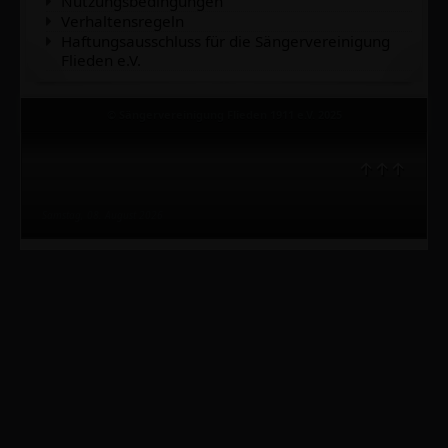
Nutzungsbedingungen
Verhaltensregeln
Haftungsausschluss für die Sängervereinigung
Flieden e.V.
© Sängervereinigung Flieden 1911 e.V. 2025
↑↑↑
Samstag, 08. August 2026