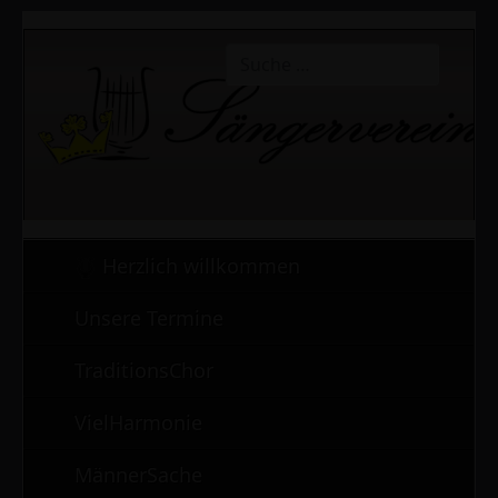
Suchen
Type 2 or more characters for r
Herzlich willkommen
Unsere Termine
TraditionsChor
VielHarmonie
MännerSache