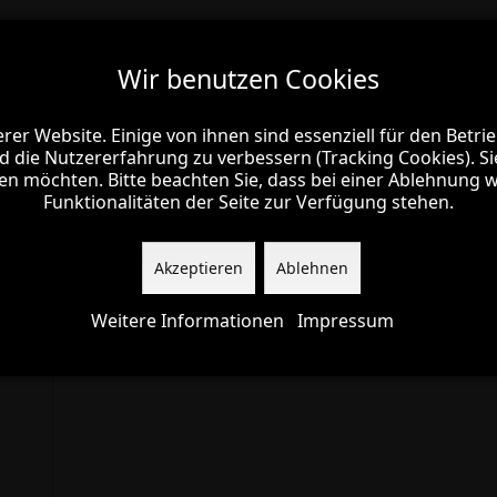
Chorprobe MännerSac
Wir benutzen Cookies
Wir benutzen Cookies
sonntags um 18:00 Uhr
rer Website. Einige von ihnen sind essenziell für den Betri
rer Website. Einige von ihnen sind essenziell für den Betri
im
Sängerheim Flieden
d die Nutzererfahrung zu verbessern (Tracking Cookies). S
d die Nutzererfahrung zu verbessern (Tracking Cookies). S
sen möchten. Bitte beachten Sie, dass bei einer Ablehnung 
sen möchten. Bitte beachten Sie, dass bei einer Ablehnung 
Funktionalitäten der Seite zur Verfügung stehen.
Funktionalitäten der Seite zur Verfügung stehen.
Akzeptieren
Akzeptieren
Ablehnen
Ablehnen
Weitere Informationen
Weitere Informationen
Impressum
Impressum