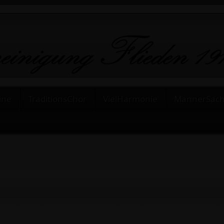
ine
TraditionsChor
VielHarmonie
MännerSac