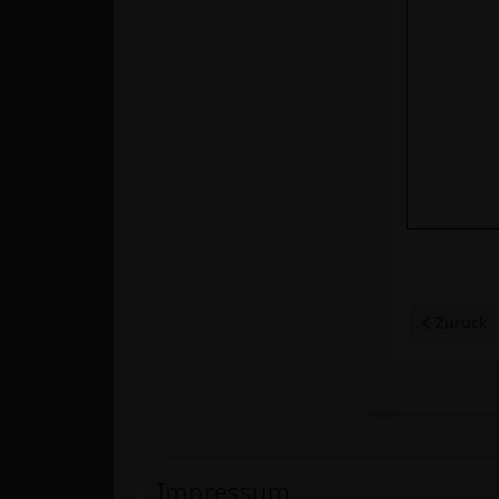
Vorheriger
Zurück
Impressum