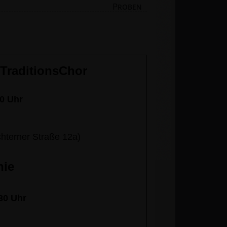
Proben
 TraditionsChor
00 Uhr
chterner Straße 12a)
nie
30 Uhr