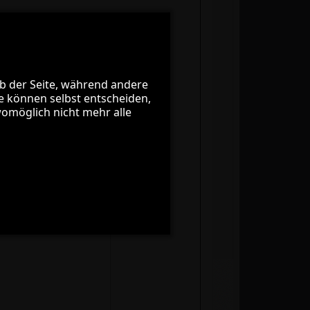
he
eb der Seite, während andere
eb der Seite, während andere
ie können selbst entscheiden,
ie können selbst entscheiden,
womöglich nicht mehr alle
womöglich nicht mehr alle