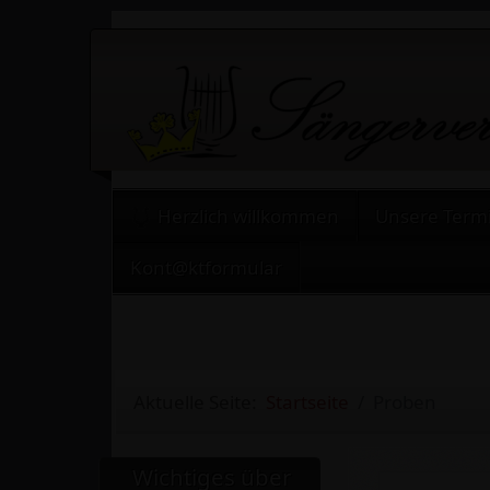
Herzlich willkommen
Unsere Term
Kont@ktformular
Aktuelle Seite:
Startseite
Proben
Wichtiges über