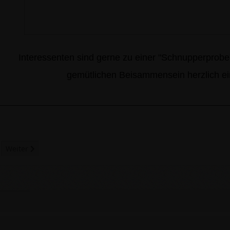
Interessenten sind gerne zu einer "Schnupperprob
gemütlichen Beisammensein herzlich ei
 Beitrag: Unsere Satzung
Nächster Beitrag: Musikalische Leitung
Weiter