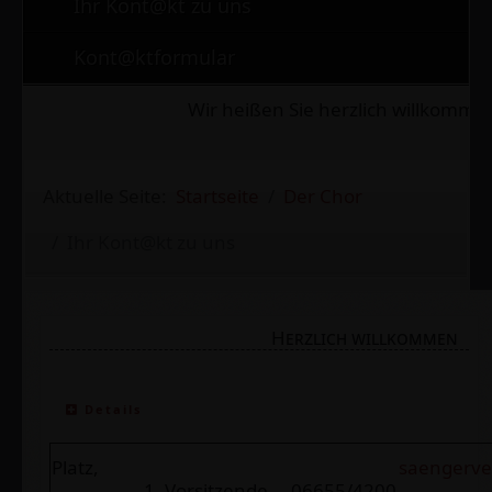
Ihr Kont@kt zu uns
Kont@ktformular
Wir heißen Sie herzlich willkommen
Aktuelle Seite:
Startseite
Der Chor
Ihr Kont@kt zu uns
Herzlich willkommen
Details
Platz,
saengerve
1. Vorsitzende
06655/4200