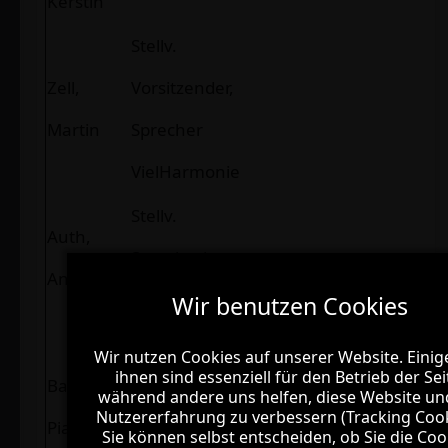
Kerstin
Stellv.
Zell,
Vorsitzender,
Martin
Sprecher
VielHarmonie
Stellv.
Auth,
Sprecherin
Anja
VielHarmonie
Wir benutzen Cookies
Wir benutzen Cookies
Musikalische
Wir nutzen Cookies auf unserer Website. Einig
Wir nutzen Cookies auf unserer Website. Einig
ihnen sind essenziell für den Betrieb der Sei
ihnen sind essenziell für den Betrieb der Sei
Bagus,
Leitung,
während andere uns helfen, diese Website un
während andere uns helfen, diese Website un
Nutzererfahrung zu verbessern (Tracking Cook
Nutzererfahrung zu verbessern (Tracking Cook
Pia
Dirigentin
Sie können selbst entscheiden, ob Sie die Coo
Sie können selbst entscheiden, ob Sie die Coo