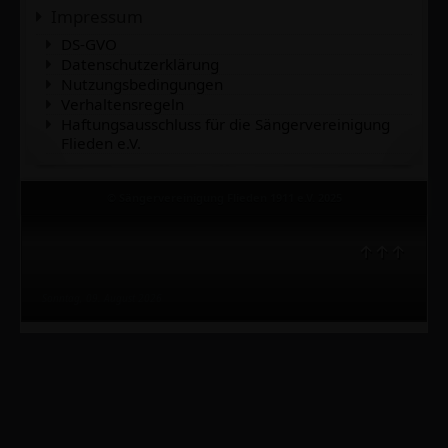
Impressum
DS-GVO
Datenschutzerklärung
Nutzungsbedingungen
Verhaltensregeln
Haftungsausschluss für die Sängervereinigung
Flieden e.V.
© Sängervereinigung Flieden 1911 e.V. 2025
↑↑↑
Sonntag, 09. August 2026