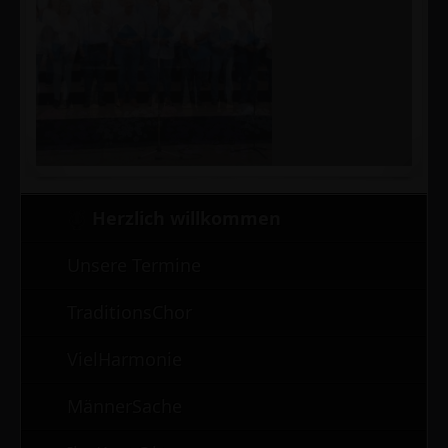
2
/
5
Herzlich willkommen
Unsere Termine
TraditionsChor
VielHarmonie
MännerSache